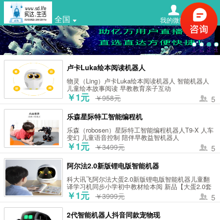
全国
我的微购
搜索
1
2
3
4
卢卡Luka绘本阅读机器人
物灵（Ling）卢卡Luka绘本阅读机器人 智能机器人
儿童绘本故事阅读 早教教育亲子互动
￥1元
￥958元
5
乐森星际特工智能编程机
乐森（robosen）星际特工智能编程机器人T9-X 人车
变幻 儿童语音控制 陪伴早教益智机器人
￥1元
￥3499元
5
阿尔法2.0新版锂电版智能机器
科大讯飞阿尔法大蛋2.0新版锂电版智能机器儿童翻
译学习机同步小学初中教材绘本阅 新品【大蛋2.0套
装版】送原装涂鸦板+华为充电宝
￥1元
￥3999元
5
2代智能机器人抖音同款宠物现