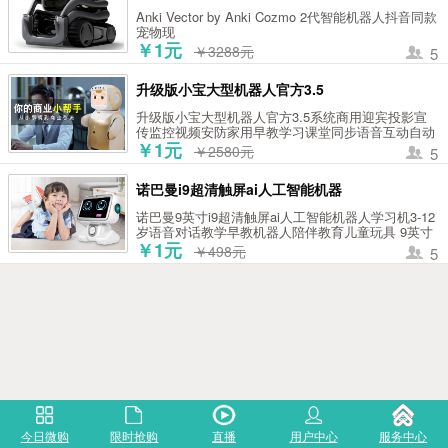
Anki Vector by Anki Cozmo 2代智能机器人抖音同款
宠物现
￥1元
￥3288元
5
升级版小宝大型机器人官方3.5
升级版小宝大型机器人官方3.5系统商用迎宾投影宣
传监控视频安防家用早教学习课堂同步语音互动自动
充电 小宝 家用版+激光投影+小学课本同步 金色 升
￥1元
￥2580元
5
级版3.5系统
诺巴曼i9超清触屏ai人工智能机器
诺巴曼9英寸i9超清触屏ai人工智能机器人学习机3-12
岁语音对话教学早教机器人陪伴教育儿童玩具 9英寸
智能机器人学习机i9 会跳舞走动的9英寸触屏教学机
￥1元
￥498元
5
器人
今日微购
限时抢购
直播
用户中心
服务中心