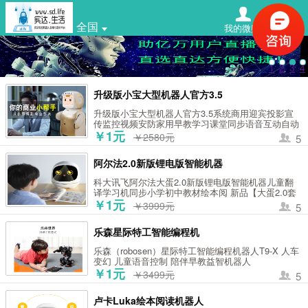
全国
我的微购
搜索
1
2
3
4
升级版小宝大型机器人官方3.5
升级版小宝大型机器人官方3.5系统商用迎宾投影宣
传监控视频安防家用早教学习课堂同步语音互动自动
充电 小宝 家用版+激光投影+小学课本同步 金色 升
￥1元
￥2580元
5
级版3.5系统
阿尔法2.0新版锂电版智能机器
科大讯飞阿尔法大蛋2.0新版锂电版智能机器儿童翻
译学习机同步小学初中教材绘本阅 新品【大蛋2.0套
装版】送原装涂鸦板+华为充电宝
￥1元
￥3999元
5
乐森星际特工智能编程机
乐森（robosen）星际特工智能编程机器人T9-X 人车
变幻 儿童语音控制 陪伴早教益智机器人
￥1元
￥3499元
5
卢卡Luka绘本阅读机器人