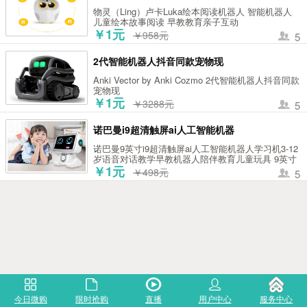
物灵（Ling）卢卡Luka绘本阅读机器人 智能机器人
儿童绘本故事阅读 早教教育亲子互动
￥1元
￥958元
5
2代智能机器人抖音同款宠物现
Anki Vector by Anki Cozmo 2代智能机器人抖音同款
宠物现
￥1元
￥3288元
5
诺巴曼i9超清触屏ai人工智能机器
诺巴曼9英寸i9超清触屏ai人工智能机器人学习机3-12
岁语音对话教学早教机器人陪伴教育儿童玩具 9英寸
智能机器人学习机i9 会跳舞走动的9英寸触屏教学机
￥1元
￥498元
5
器人
今日微购
限时抢购
直播
用户中心
服务中心